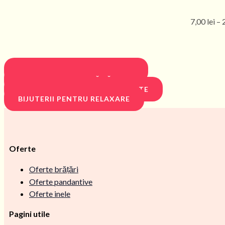
7,00
lei
–
BIJUTERII PENTRU PROTECȚIE
BIJUTERII PENTRU SĂNĂTATE
BIJUTERII PENTRU PROSPERITATE
BIJUTERII PENTRU RELAXARE
Oferte
Oferte brățări
Oferte pandantive
Oferte inele
Pagini utile