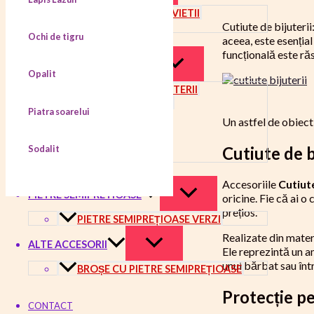
BIJUTERII FLOAREA VIETII
Cutiute de bijuteri
FLOAREA VIETII
Ochi de tigru
aceea, este esențial
RADIESTEZIE
funcțională este ră
ACCESORII BIJUTERII
Opalit
COMPONENTE BIJUTERII
SĂCULEȚI BIJUTERII
Piatra soarelui
LANTISOARE
Un astfel de obiect
PENTAGRAMA
SUPORT BIJUTERII
Sodalit
Cutiute de b
ALTE ACCESORII
GRILE DE CRISTALE
Accesoriile
Cutiute
PIETRE SEMIPRETIOASE
oricine. Fie că ai o
prețios.
PIETRE SEMIPREȚIOASE VERZI
Realizate din materi
ALTE ACCESORII
Ele reprezintă un a
unui bărbat sau într
BROȘE CU PIETRE SEMIPREȚIOASE
Protecție pe
CONTACT