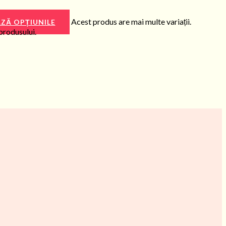
Acest produs are mai multe variații.
ZĂ OPȚIUNILE
 produsului.