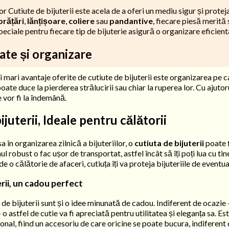
nor Cutiute de bijuterii este acela de a oferi un mediu sigur și protej
brățări
,
lănțișoare
,
coliere
sau
pandantive
, fiecare piesă merită s
ciale pentru fiecare tip de bijuterie asigură o organizare eficientă
ate și organizare
 mari avantaje oferite de cutiute de bijuterii este organizarea pe ca
oate duce la pierderea strălucirii sau chiar la ruperea lor. Cu ajutorul
e vor fi la îndemână.
ijuterii, Ideale pentru călătorii
sa în organizarea zilnică a bijuteriilor, o
cutiuta de bijuterii
poate f
 robust o fac ușor de transportat, astfel încât să îți poți lua cu ti
e o călătorie de afaceri, cutiuța îți va proteja bijuteriile de eventu
erii, un cadou perfect
de bijuterii sunt și o idee minunată de cadou. Indiferent de ocazie –
o astfel de cutie va fi apreciată pentru utilitatea și eleganța sa. 
țional, fiind un accesoriu de care oricine se poate bucura, indiferent