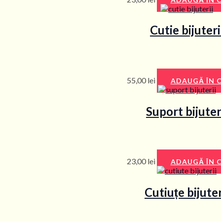
Cutie bijuteri
55,00
lei
ADAUGĂ ÎN 
Suport bijuter
23,00
lei
ADAUGĂ ÎN 
Cutiuțe bijuter