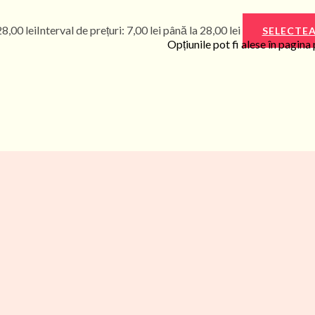
28,00
lei
Interval de prețuri: 7,00 lei până la 28,00 lei
SELECTEA
Opțiunile pot fi alese în pagina