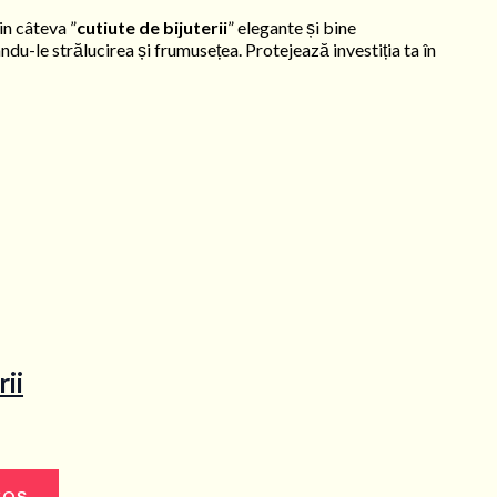
in câteva ”
cutiute de bijuterii
” elegante și bine
du-le strălucirea și frumusețea. Protejează investiția ta în
rii
COȘ