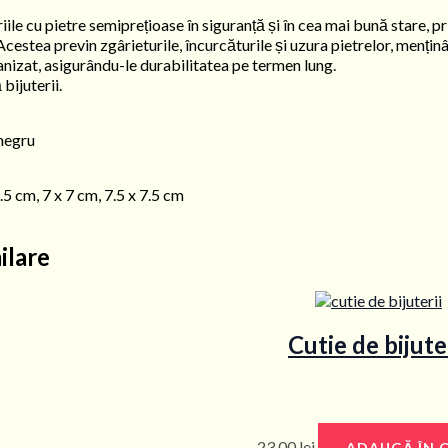
iile cu pietre semiprețioase în siguranță și în cea mai bună stare, pr
estea previn zgârieturile, încurcăturile și uzura pietrelor, menținân
nizat, asigurându-le durabilitatea pe termen lung.
bijuterii.
 negru
5.5 cm, 7 x 7 cm, 7.5 x 7.5 cm
ilare
Cutie de bijute
23,00
lei
ADAUGĂ ÎN 