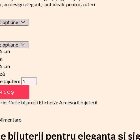
or, au design elegant, sunt ideale pentru a oferi
.5 cm
cm
.5 cm
ază
 bijuterii
N COȘ
rie:
Cutie bijuterii
Etichetă:
Accesorii bijuterii
plimentare
e bijuterii pentru eleganța și si