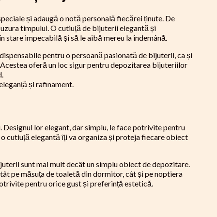
speciale și adaugă o notă personală fiecărei ținute. De
 uzura timpului. O cutiuță de bijuterii elegantă și
 în stare impecabilă și să le aibă mereu la îndemână.
dispensabile pentru o persoană pasionată de bijuterii, ca și
 Acestea oferă un loc sigur pentru depozitarea bijuteriilor
d.
 eleganță și rafinament.
. Designul lor elegant, dar simplu, le face potrivite pentru
 o cutiuță elegantă îți va organiza și proteja fiecare obiect
 bijuterii sunt mai mult decât un simplu obiect de depozitare.
atât pe măsuța de toaletă din dormitor, cât și pe noptiera
otrivite pentru orice gust și preferință estetică.