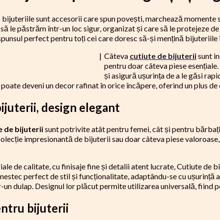
i: bijuteriile sunt accesorii care spun povești, marchează momente 
 să le păstrăm într-un loc sigur, organizat și care să le protejeze de
spunsul perfect pentru toți cei care doresc să-și mențină bijuteriile
|
Câteva
cutiute de bijuterii
sunt in
pentru doar câteva piese esențiale.
și asigură ușurința de a le găsi rapi
 poate deveni un decor rafinat în orice încăpere, oferind un plus de
ijuterii, design elegant
 de bijuterii
sunt potrivite atât pentru femei, cât și pentru bărbați
 colecție impresionantă de bijuterii sau doar câteva piese valoroase,
ale de calitate, cu finisaje fine și detalii atent lucrate, Cutiute de
mestec perfect de stil și funcționalitate, adaptându-se cu ușurință 
-un dulap. Designul lor plăcut permite utilizarea universală, fiind p
ntru bijuterii