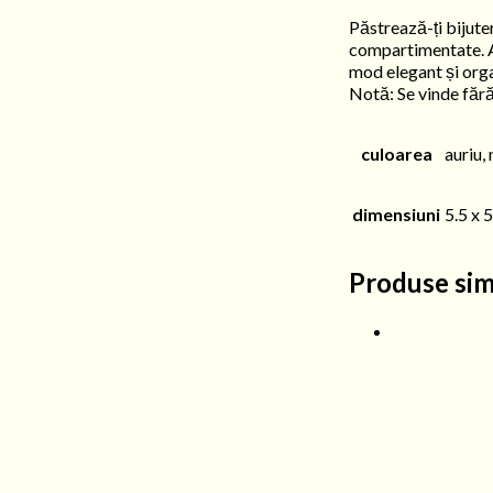
Păstrează-ți bijuter
compartimentate. Ac
mod elegant și orga
Notă: Se vinde fără 
culoarea
auriu,
dimensiuni
5.5 x 
Produse sim