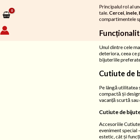
Principalul rol al u
tale.
Cercei
,
inele
,
compartimentele spe
Funcționalit
Unul dintre cele mai
deteriora, ceea ce p
bijuteriile preferat
Cutiute de b
Pe lângă utilitatea 
compactă și designul
vacanță scurtă sau d
Cutiute de bijut
Accesoriile Cutiute 
eveniment special – 
estetic, cât și func