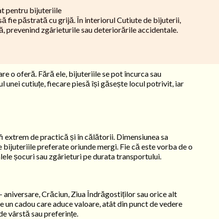
at pentru bijuteriile
ă fie păstrată cu grijă. În interiorul Cutiute de bijuterii,
, prevenind zgârieturile sau deteriorările accidentale.
re o oferă. Fără ele, bijuteriile se pot încurca sau
 unei cutiuțe, fiecare piesă își găsește locul potrivit, iar
i extrem de practică și în călătorii. Dimensiunea sa
ne bijuteriile preferate oriunde mergi. Fie că este vorba de o
alele șocuri sau zgârieturi pe durata transportului.
 aniversare, Crăciun, Ziua Îndrăgostiților sau orice alt
Este un cadou care aduce valoare, atât din punct de vedere
 de vârstă sau preferințe.