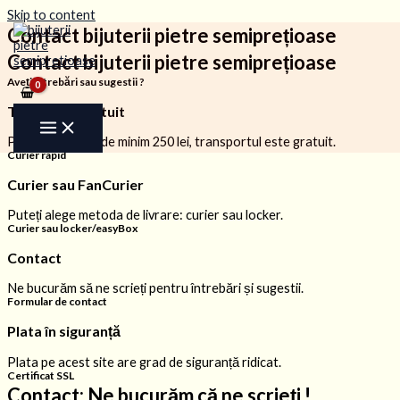
Skip to content
Contact bijuterii pietre semiprețioase
Contact bijuterii pietre semiprețioase
Aveți întrebări sau sugestii ?
Transport gratuit
Pentru comenzi de minim 250 lei, transportul este gratuit.
Curier rapid
Curier sau FanCurier
Puteți alege metoda de livrare: curier sau locker.
Curier sau locker/easyBox
Contact
Ne bucurăm să ne scrieți pentru întrebări și sugestii.
Formular de contact
Plata în siguranță
Plata pe acest site are grad de siguranță ridicat.
Certificat SSL
Contact: Ne bucurăm că ne scrieți !