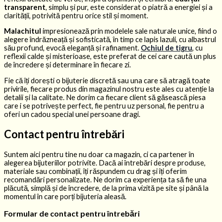
transparent
, simplu și pur, este considerat o piatră a energiei și a
clarității, potrivită pentru orice stil și moment.
Malachitul
impresionează prin modelele sale naturale unice, fiind o
alegere îndrăzneață și sofisticată, în timp ce lapis lazuli, cu albastrul
său profund, evocă eleganță și rafinament.
Ochiul de tigru
, cu
reflexii calde și misterioase, este preferat de cei care caută un plus
de încredere și determinare în fiecare zi.
Fie că îți dorești o bijuterie discretă sau una care să atragă toate
privirile, fiecare produs din magazinul nostru este ales cu atenție la
detalii și la calitate. Ne dorim ca fiecare client să găsească piesa
care i se potrivește perfect, fie pentru uz personal, fie pentru a
oferi un cadou special unei persoane dragi.
Contact pentru întrebări
Suntem aici pentru tine nu doar ca magazin, ci ca partener în
alegerea bijuteriilor potrivite. Dacă ai întrebări despre produse,
materiale sau combinații, îți răspundem cu drag și îți oferim
recomandări personalizate. Ne dorim ca experiența ta să fie una
plăcută, simplă și de încredere, de la prima vizită pe site și până la
momentul în care porți bijuteria aleasă.
Formular de contact pentru întrebări