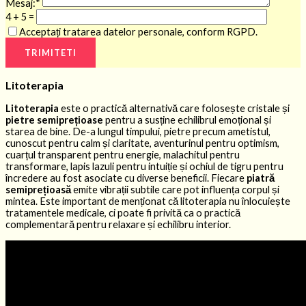
Mesaj:*
4 + 5 =
Acceptați tratarea datelor personale, conform RGPD.
Litoterapia
Litoterapia
este o practică alternativă care folosește cristale și
pietre semiprețioase
pentru a susține echilibrul emoțional și
starea de bine. De-a lungul timpului, pietre precum ametistul,
cunoscut pentru calm și claritate, aventurinul pentru optimism,
cuarțul transparent pentru energie, malachitul pentru
transformare, lapis lazuli pentru intuiție și ochiul de tigru pentru
încredere au fost asociate cu diverse beneficii. Fiecare
piatră
semiprețioasă
emite vibrații subtile care pot influența corpul și
mintea. Este important de menționat că litoterapia nu înlocuiește
tratamentele medicale, ci poate fi privită ca o practică
complementară pentru relaxare și echilibru interior.