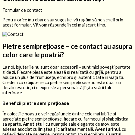
Formular de contact
Pentru orice întrebare sau sugestie, vă rugăm să ne scrieți prin
acest formular. Vă vom răspunde în cel mai scurt timp.
Pietre semiprețioase – ce contact au asupra
celor care le poatră?
La noi, bijuteriile nu sunt doar accesorii – sunt mici povești purtate
zi de zi. Fiecare piesă este aleasă și realizată cu grijă, pentru a
aduce un plus de frumusețe, echilibru și autenticitate în viața ta.
Credem că o bijuterie cu pietre semiprețioase nu este doar un
detaliu estetic, ci o expresie a personalității și a stării tale
interioare.
Beneficii pietre semiprețioase
În colecțiile noastre vei regăsi unele dintre cele mai iubite și
apreciate pietre semiprețioase, fiecare cu farmecul și simbolistica
sa aparte.
Ametistul
, cu nuanțele sale elegante de mov, este
adesea asociat cu liniștea și claritatea mentală.
Aventurinul
, cu
reflexii delicate de verde, inspiră optimism și echilibru.
Cuarțul