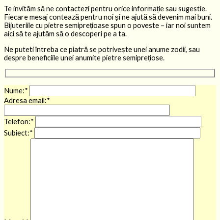
Te invităm să ne contactezi pentru orice informație sau sugestie.
Fiecare mesaj contează pentru noi și ne ajută să devenim mai buni.
Bijuteriile cu pietre semiprețioase spun o poveste – iar noi suntem
aici să te ajutăm să o descoperi pe a ta.
Ne puteti întreba ce piatră se potrivește unei anume zodii, sau
despre beneficiile unei anumite pietre semiprețiose.
Nume:*
Adresa email:*
Telefon:*
Subiect:*