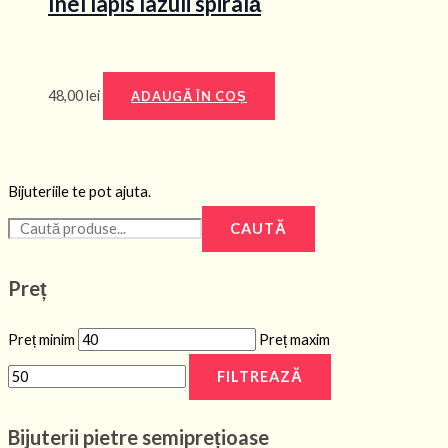
Inel lapis lazuli spirală
48,00
lei
ADAUGĂ ÎN COȘ
Bijuteriile te pot ajuta.
CAUTĂ
Preț
Preț minim
Preț maxim
FILTREAZĂ
Bijuterii pietre semiprețioase