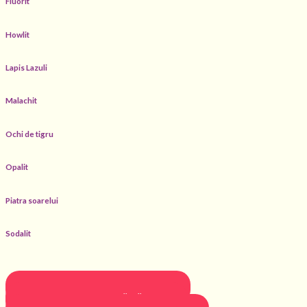
Fluorit
Howlit
Lapis Lazuli
Malachit
Ochi de tigru
Opalit
Piatra soarelui
Sodalit
BIJUTERII PENTRU PROTECȚIE
BIJUTERII PENTRU SĂNĂTATE