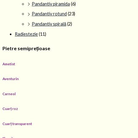
Pandantiv piramida
(6)
Pandantiv rotund
(23)
Pandantiv spirală
(2)
Radiestezie
(11)
Pietre semiprețioase
Ametist
Aventurin
Carneol
Cuarț roz
Cuarț transparent