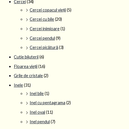
Cercei
(34)
Cercei copacul vieții
(5)
Cercei cu bile
(20)
Cercei inimioare
(1)
Cercei pendul
(9)
Cercei picătură
(3)
Cutie bijuterii
(6)
Floarea vieții
(16)
Grile de cristale
(2)
Inele
(31)
Inel bile
(1)
Inel cu pentagrama
(2)
Inel oval
(11)
Inel pendul
(7)