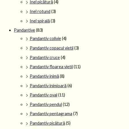
Inel picătură
(4)
Inel rotund
(3)
Inel spirală
(3)
Pandantive
(83)
Pandantiv colivie
(4)
Pandantiv copacul vietii
(3)
Pandantiv cruce
(4)
Pandantiv floarea vietii
(11)
Pandantiv inimă
(8)
Pandantiv inimioară
(6)
Pandantiv oval
(11)
Pandantiv pendul
(12)
Pandantiv pentagrama
(7)
Pandantiv picătură
(5)