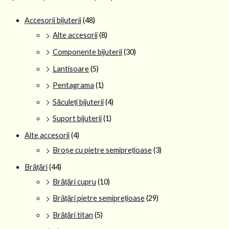
Accesorii bijuterii
(48)
Alte accesorii
(8)
Componente bijuterii
(30)
Lantisoare
(5)
Pentagrama
(1)
Săculeți bijuterii
(4)
Suport bijuterii
(1)
Alte accesorii
(4)
Broșe cu pietre semiprețioase
(3)
Brățări
(44)
Brățări cupru
(10)
Brățări pietre semiprețioase
(29)
Brățări titan
(5)