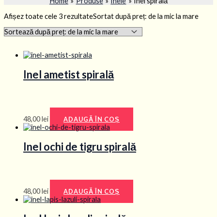
Home
Produse
Inele
Inel spirală
Afișez toate cele 3 rezultate
Sortat după preț: de la mic la mare
Inel ametist spirală
48,00
lei
ADAUGĂ ÎN COȘ
Inel ochi de tigru spirală
48,00
lei
ADAUGĂ ÎN COȘ