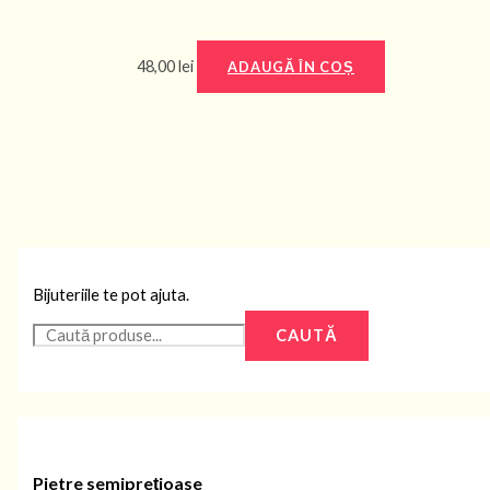
48,00
lei
ADAUGĂ ÎN COȘ
Bijuteriile te pot ajuta.
CAUTĂ
Pietre semiprețioase