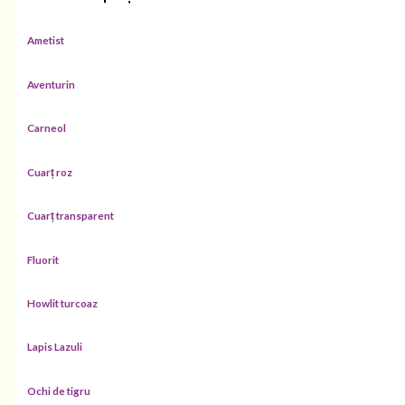
Ametist
Aventurin
Carneol
Cuarț roz
Cuarț transparent
Fluorit
Howlit turcoaz
Lapis Lazuli
Ochi de tigru