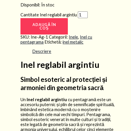
Disponibil:
În stoc
Cantitate Inel reglabil argintiu
ADAUGĂ ÎN
COȘ
SKU:
Ine-Ag-1
Categorii:
Inele
,
Inel cu
pentagrama
Etichetă:
inel metalic
Descriere
Inel reglabil argintiu
Simbol esoteric al protecției și
armoniei din geometria sacră
Un
Inel reglabil argintiu
cu pentagramă este un
accesoriu puternic și plin de semnificație spirituală,
îmbinând estetica modernă cu o moștenire
simbolică din cele mai vechi timpuri. Pentagrama,
simbol esoteric venerat în multe culturi și tradiții,
este legată de geometria sacră și reprezintă
armonia universului, echilibrul celor cinci elemente