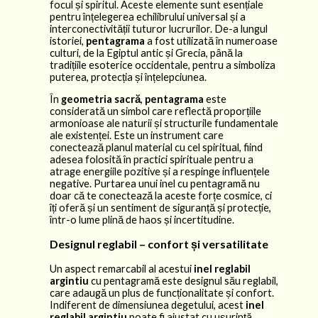
focul și spiritul. Aceste elemente sunt esențiale
pentru înțelegerea echilibrului universal și a
interconectivității tuturor lucrurilor. De-a lungul
istoriei,
pentagrama
a fost utilizată în numeroase
culturi, de la Egiptul antic și Grecia, până la
tradițiile esoterice occidentale, pentru a simboliza
puterea, protecția și înțelepciunea.
În
geometria sacră
,
pentagrama
este
considerată un simbol care reflectă proporțiile
armonioase ale naturii și structurile fundamentale
ale existenței. Este un instrument care
conectează planul material cu cel spiritual, fiind
adesea folosită în practici spirituale pentru a
atrage energiile pozitive și a respinge influențele
negative. Purtarea unui inel cu pentagramă nu
doar că te conectează la aceste forțe cosmice, ci
îți oferă și un sentiment de siguranță și protecție,
într-o lume plină de haos și incertitudine.
Designul reglabil – confort și versatilitate
Un aspect remarcabil al acestui
inel reglabil
argintiu
cu pentagramă este designul său reglabil,
care adaugă un plus de funcționalitate și confort.
Indiferent de dimensiunea degetului, acest
inel
reglabil argintiu
poate fi ajustat cu ușurință