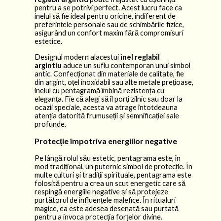
pentru a se potrivi perfect. Acest lucru face ca
inelul să fie ideal pentru oricine, indiferent de
preferințele personale sau de schimbările fizice,
asigurând un confort maxim fără compromisuri
estetice.
Designul modern alacestui
inel reglabil
argintiu
aduce un suflu contemporan unui simbol
antic. Confecționat din materiale de calitate, fie
din argint, oțel inoxidabil sau alte metale prețioase,
inelul cu pentagramă îmbină rezistența cu
eleganța. Fie că alegi să îl porți zilnic sau doar la
ocazii speciale, acesta va atrage întotdeauna
atenția datorită frumuseții și semnificației sale
profunde.
Protecție împotriva energiilor negative
Pe lângă rolul său estetic, pentagrama este, în
mod tradițional, un puternic simbol de protecție. În
multe culturi și tradiții spirituale, pentagrama este
folosită pentru a crea un scut energetic care să
respingă energiile negative și să protejeze
purtătorul de influențele malefice. În ritualuri
magice, ea este adesea desenată sau purtată
pentru a invoca protecția forțelor divine.