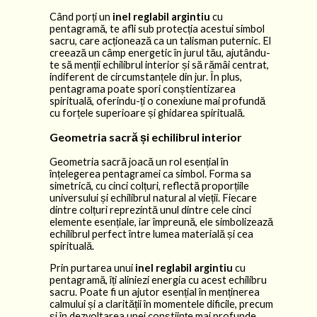
Când porți un
inel reglabil argintiu
cu
pentagramă, te afli sub protecția acestui simbol
sacru, care acționează ca un talisman puternic. El
creează un câmp energetic în jurul tău, ajutându-
te să menții echilibrul interior și să rămâi centrat,
indiferent de circumstanțele din jur. În plus,
pentagrama poate spori conștientizarea
spirituală, oferindu-ți o conexiune mai profundă
cu forțele superioare și ghidarea spirituală.
Geometria sacră și echilibrul interior
Geometria sacră joacă un rol esențial în
înțelegerea pentagramei ca simbol. Forma sa
simetrică, cu cinci colțuri, reflectă proporțiile
universului și echilibrul natural al vieții. Fiecare
dintre colțuri reprezintă unul dintre cele cinci
elemente esențiale, iar împreună, ele simbolizează
echilibrul perfect între lumea materială și cea
spirituală.
Prin purtarea unui
inel reglabil argintiu
cu
pentagramă, îți aliniezi energia cu acest echilibru
sacru. Poate fi un ajutor esențial în menținerea
calmului și a clarității în momentele dificile, precum
și în dezvoltarea unei conștiințe mai profunde