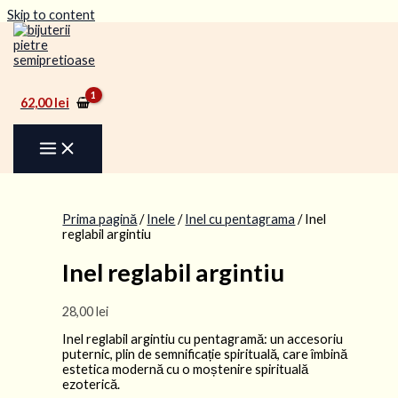
Skip to content
62,00
lei
Prima pagină
/
Inele
/
Inel cu pentagrama
/ Inel
reglabil argintiu
Inel reglabil argintiu
28,00
lei
Inel reglabil argintiu cu pentagramă: un accesoriu
puternic, plin de semnificație spirituală, care îmbină
estetica modernă cu o moștenire spirituală
ezoterică.