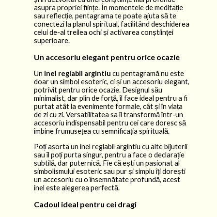
asupra propriei ființe. În momentele de meditație
sau reflecție, pentagrama te poate ajuta să te
conectezi la planul spiritual, facilitând deschiderea
celui de-al treilea ochi și activarea conștiinței
superioare.
Un accesoriu elegant pentru orice ocazie
Un
inel reglabil argintiu
cu pentagramă nu este
doar un simbol esoteric, ci și un accesoriu elegant,
potrivit pentru orice ocazie. Designul său
minimalist, dar plin de forță, îl face ideal pentru a fi
purtat atât la evenimente formale, cât și în viața
de zi cu zi. Versatilitatea sa îl transformă într-un
accesoriu indispensabil pentru cei care doresc să
îmbine frumusețea cu semnificația spirituală.
Poți asorta un inel reglabil argintiu cu alte bijuterii
sau îl poți purta singur, pentru a face o declarație
subtilă, dar puternică. Fie că ești un pasionat al
simbolismului esoteric sau pur și simplu îți dorești
un accesoriu cu o însemnătate profundă, acest
inel este alegerea perfectă.
Cadoul ideal pentru cei dragi