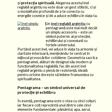
și
protecția spirituală
. Alegerea acestui inel
reglabil argintiu nu este doar un gest stilistic, ci și
o modalitate profundă de a te conecta cu
energiile cosmice și de a aduce echilibru în viața ta.
|
Un
inel reglabil argintiu
cu
pentagramă este mai mult decât
un simplu accesoriu – este un
simbol puternic al protecției,
echilibrului și conexiunii cu
forțele universului.
Purtând acest inel, vei aduce în viața ta armonie și
claritate interioară, menținându-te centrat în
mijlocul provocărilor cotidiene. Geometria sacră a
pentagramei, alături de designul său modern și
funcționalitatea reglabilă, fac din acest inel
reglabil argintiu o piesă de rezistență, ideală
pentru oricine dorește să îmbine frumusețea cu
spiritualitatea.
Pentagrama – un simbol universal de
protecție și echilibru
În esență, pentagrama este o stea cu cinci colțuri,
iar fiecare colț reprezintă unul dintre cele cinci
elemente fundamentale: pământul, apa, aerul,